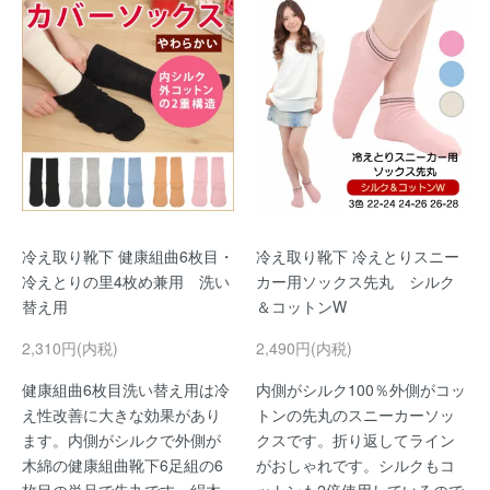
冷え取り靴下 健康組曲6枚目・
冷え取り靴下 冷えとりスニー
冷えとりの里4枚め兼用 洗い
カー用ソックス先丸 シルク
替え用
＆コットンW
2,310円(内税)
2,490円(内税)
健康組曲6枚目洗い替え用は冷
内側がシルク100％外側がコッ
え性改善に大きな効果があり
トンの先丸のスニーカーソッ
ます。内側がシルクで外側が
クスです。折り返してライン
木綿の健康組曲靴下6足組の6
がおしゃれです。シルクもコ