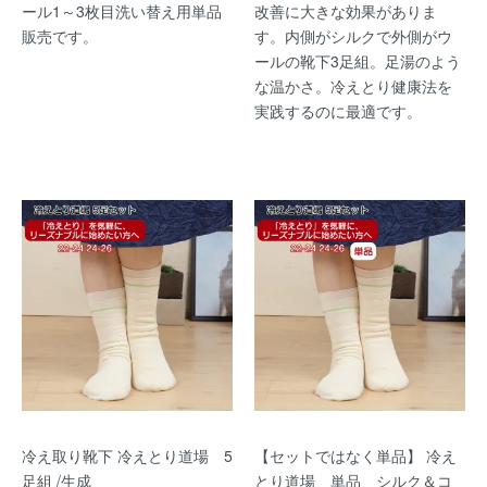
ール1～3枚目洗い替え用単品
改善に大きな効果がありま
販売です。
す。内側がシルクで外側がウ
ールの靴下3足組。足湯のよう
な温かさ。冷えとり健康法を
実践するのに最適です。
冷え取り靴下 冷えとり道場 5
【セットではなく単品】 冷え
足組 /生成
とり道場 単品 シルク＆コ