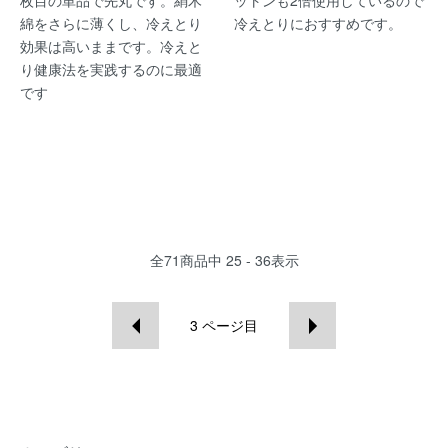
枚目の単品で先丸です。絹木
ットンも2倍使用しているので
綿をさらに薄くし、冷えとり
冷えとりにおすすめです。
効果は高いままです。冷えと
り健康法を実践するのに最適
です
全
71
商品中
25 - 36
表示
3
ページ目