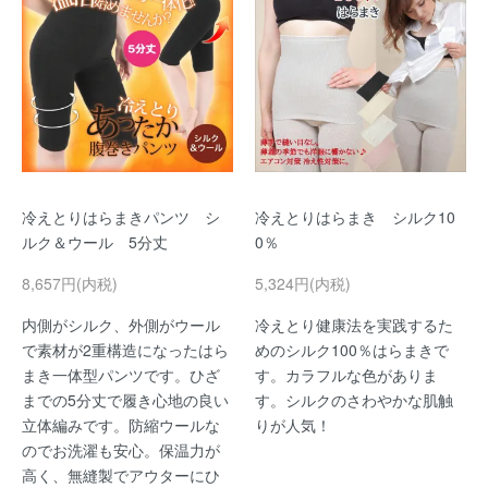
冷えとりはらまきパンツ シ
冷えとりはらまき シルク10
ルク＆ウール 5分丈
0％
8,657円(内税)
5,324円(内税)
内側がシルク、外側がウール
冷えとり健康法を実践するた
で素材が2重構造になったはら
めのシルク100％はらまきで
まき一体型パンツです。ひざ
す。カラフルな色がありま
までの5分丈で履き心地の良い
す。シルクのさわやかな肌触
立体編みです。防縮ウールな
りが人気！
のでお洗濯も安心。保温力が
高く、無縫製でアウターにひ