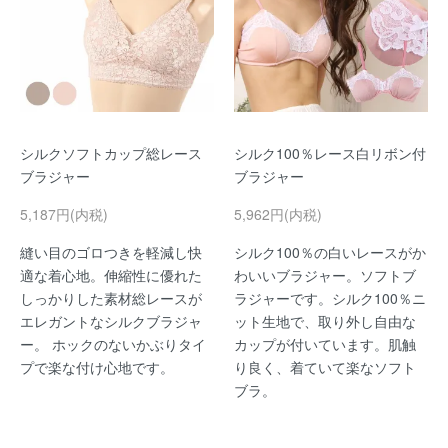
シルクソフトカップ総レース
シルク100％レース白リボン付
ブラジャー
ブラジャー
5,187円(内税)
5,962円(内税)
縫い目のゴロつきを軽減し快
シルク100％の白いレースがか
適な着心地。伸縮性に優れた
わいいブラジャー。ソフトブ
しっかりした素材総レースが
ラジャーです。シルク100％ニ
エレガントなシルクブラジャ
ット生地で、取り外し自由な
ー。 ホックのないかぶりタイ
カップが付いています。肌触
プで楽な付け心地です。
り良く、着ていて楽なソフト
ブラ。