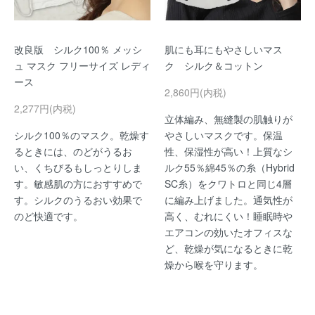
改良版 シルク100％ メッシ
肌にも耳にもやさしいマス
ュ マスク フリーサイズ レディ
ク シルク＆コットン
ース
2,860円(内税)
2,277円(内税)
立体編み、無縫製の肌触りが
シルク100％のマスク。乾燥す
やさしいマスクです。保温
るときには、のどがうるお
性、保湿性が高い！上質なシ
い、くちびるもしっとりしま
ルク55％綿45％の糸（Hybrid
す。敏感肌の方におすすめで
SC糸）をクワトロと同じ4層
す。シルクのうるおい効果で
に編み上げました。通気性が
のど快適です。
高く、むれにくい！睡眠時や
エアコンの効いたオフィスな
ど、乾燥が気になるときに乾
燥から喉を守ります。