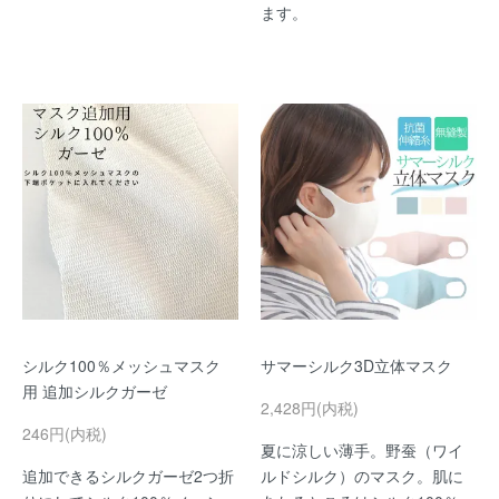
ます。
シルク100％メッシュマスク
サマーシルク3D立体マスク
用 追加シルクガーゼ
2,428円(内税)
246円(内税)
夏に涼しい薄手。野蚕（ワイ
追加できるシルクガーゼ2つ折
ルドシルク）のマスク。肌に