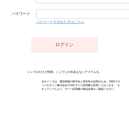
パスワード
パスワードを忘れた方はこちら
シンプルだけど特別。ここでしか出会えないアイテムを。
当サイトでは、通信情報の暗号化と実在性の証明のため、GMOグロ
ーバルサイン株式会社のSSLサーバ証明書を使用しております。 セ
キュアシールより、サーバ証明書の検証結果をご確認ください。