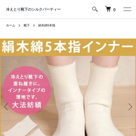
冷えとり靴下のシルクパーティー
0
ホーム
靴下
絹木綿5本指