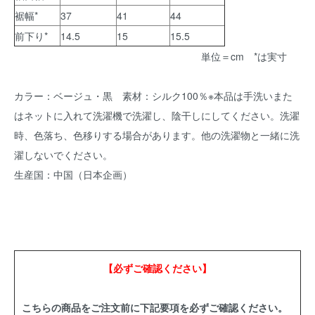
裾幅*
37
41
44
前下り*
14.5
15
15.5
単位＝cm *は実寸
カラー：ベージュ・黒 素材：シルク100％※本品は手洗いまた
はネットに入れて洗濯機で洗濯し、陰干しにしてください。洗濯
時、色落ち、色移りする場合があります。他の洗濯物と一緒に洗
濯しないでください。
生産国：中国（日本企画）
【必ずご確認ください】
こちらの商品をご注文前に下記要項を必ずご確認ください。