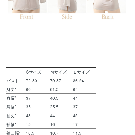
Sサイズ
Ｍサイズ
Ｌサイズ
バスト
72-80
79-87
86-94
身丈*
60
61.5
64
身幅*
37
40.5
44
肩幅*
35
35.5
37
袖丈*
43
44
45
袖幅*
15
16
17
袖口幅*
10.5
10.7
11.5