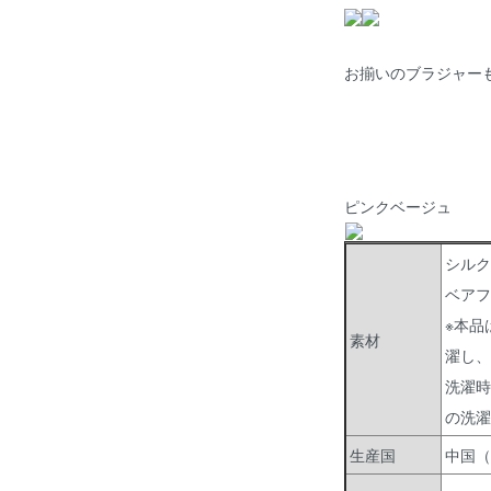
お揃いの
ブラジャー
ピンクベージュ
シルク
ベアフ
※本品
素材
濯し、
洗濯時
の洗濯
生産国
中国（