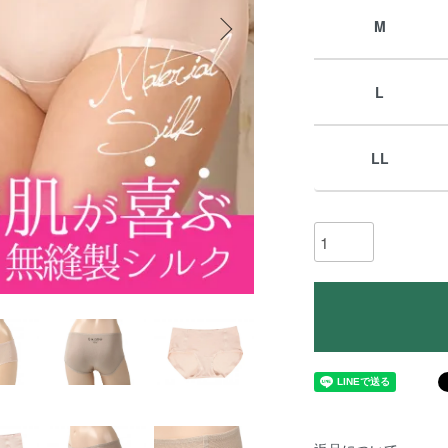
M
L
LL