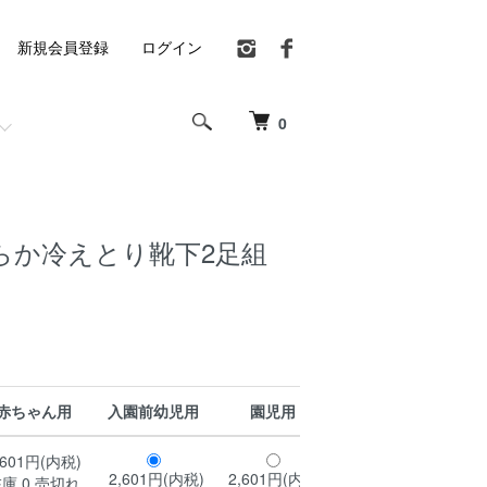
新規会員登録
ログイン
0
らか冷えとり靴下2足組
赤ちゃん用
入園前幼児用
園児用
,601円(内税)
2,601円(内税)
2,601円(内税)
庫 0 売切れ