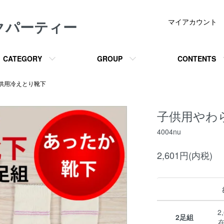
クパーティー
マイアカウント
CATEGORY
GROUP
CONTENTS
供用冷えとり靴下
子供用やわ
4004nu
2,601円(内税)
2
2足組
在